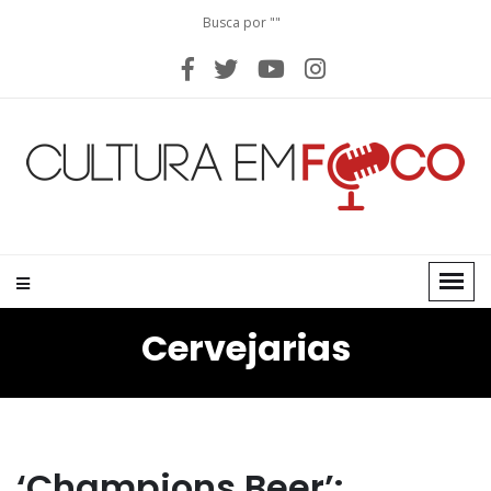
Busca por ""
Cervejarias
‘Champions Beer’: